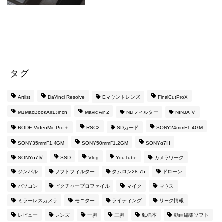
タグ
Artlist
DaVinci Resolve
Eマウントレンズ
FinalCutProX
M1MacBookAir13inch
Mavic Air 2
NDフィルター
NINJA Ⅴ
RODE VideoMic Pro＋
RSC2
SDカード
SONY24mmF1.4GM
SONY35mmF1.4GM
SONY50mmF1.2GM
SONYα7III
SONYα7Ⅳ
SSD
Vlog
YouTube
カメラワーク
ジンバル
ソフトフィルター
タムロン28-75
ドローン
パソコン
ピクチャープロファイル
マイク
マウス
ミラーレスカメラ
モニター
ライティング
リーク情報
レビュー
レンズ
一脚
三脚
勉強本
動画編集ソフト