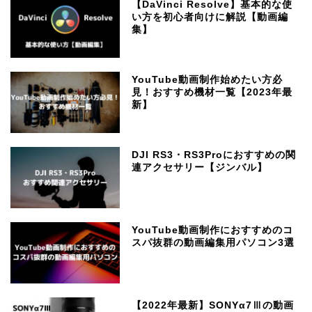
【DaVinci Resolve】基本的な使
い方を初心者向けに解説【動画編
集】
YouTube動画制作始めたい方必
見！おすすめ機材一覧【2023年最
新】
DJI RS3・RS3Proにおすすめの関
連アクセサリー【ジンバル】
YouTube動画制作におすすめのコ
スパ抜群の動画編集用パソコン3選
【2022年最新】SONYα7Ⅲの動画