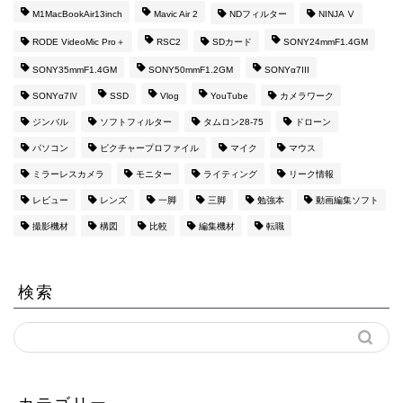
M1MacBookAir13inch
Mavic Air 2
NDフィルター
NINJA Ⅴ
RODE VideoMic Pro＋
RSC2
SDカード
SONY24mmF1.4GM
SONY35mmF1.4GM
SONY50mmF1.2GM
SONYα7III
SONYα7Ⅳ
SSD
Vlog
YouTube
カメラワーク
ジンバル
ソフトフィルター
タムロン28-75
ドローン
パソコン
ピクチャープロファイル
マイク
マウス
ミラーレスカメラ
モニター
ライティング
リーク情報
レビュー
レンズ
一脚
三脚
勉強本
動画編集ソフト
撮影機材
構図
比較
編集機材
転職
検索