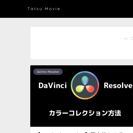
Tatsu Movie
― 
DaVinci Resolve