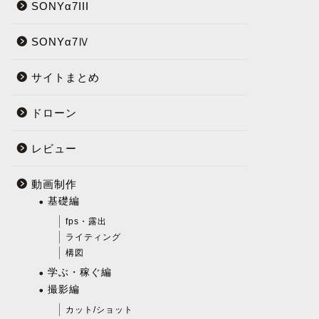
SONYα7III
SONYα7Ⅳ
サイトまとめ
ドローン
レビュー
動画制作
基礎編
fps・露出
ライティング
構図
学ぶ・稼ぐ編
撮影編
カット/ショット