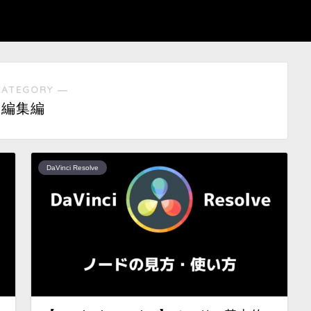
CATEGORY ―
編集編
DaVinci Resolve