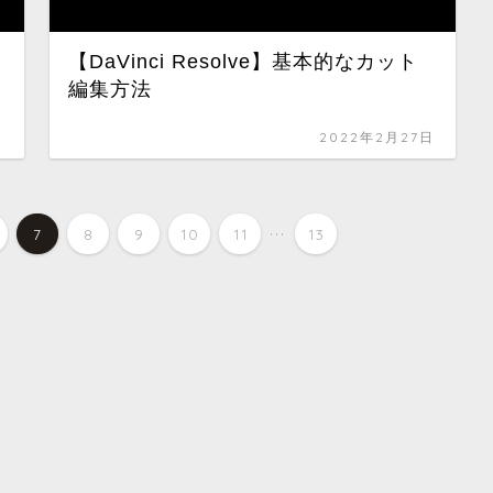
【DaVinci Resolve】基本的なカット
編集方法
日
2022年2月27日
...
7
8
9
10
11
13