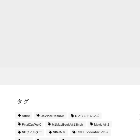
タグ
Artlist
DaVinci Resolve
Eマウントレンズ
FinalCutProX
M1MacBookAir13inch
Mavic Air 2
NDフィルター
NINJA Ⅴ
RODE VideoMic Pro＋