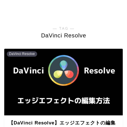
― TAG ―
DaVinci Resolve
DaVinci Resolve
【DaVinci Resolve】エッジエフェクトの編集