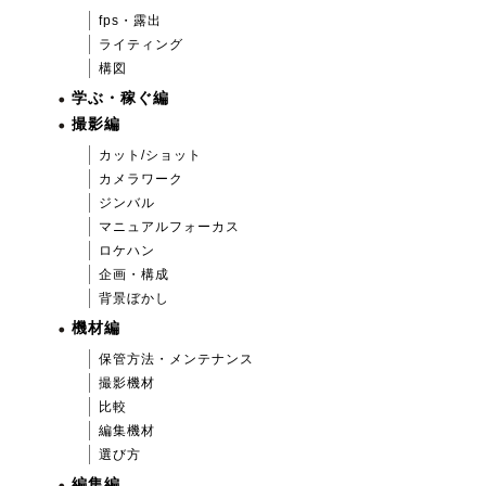
fps・露出
ライティング
構図
学ぶ・稼ぐ編
撮影編
カット/ショット
カメラワーク
ジンバル
マニュアルフォーカス
ロケハン
企画・構成
背景ぼかし
機材編
保管方法・メンテナンス
撮影機材
比較
編集機材
選び方
編集編