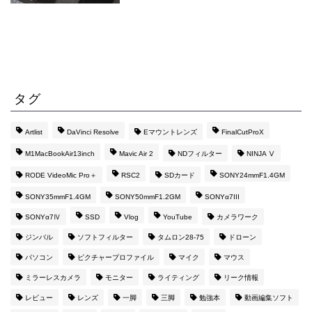
タグ
Artlist
DaVinci Resolve
Eマウントレンズ
FinalCutProX
M1MacBookAir13inch
Mavic Air 2
NDフィルター
NINJA Ⅴ
RODE VideoMic Pro＋
RSC2
SDカード
SONY24mmF1.4GM
SONY35mmF1.4GM
SONY50mmF1.2GM
SONYα7III
SONYα7Ⅳ
SSD
Vlog
YouTube
カメラワーク
ジンバル
ソフトフィルター
タムロン28-75
ドローン
パソコン
ピクチャープロファイル
マイク
マウス
ミラーレスカメラ
モニター
ライティング
リーク情報
レビュー
レンズ
一脚
三脚
勉強本
動画編集ソフト