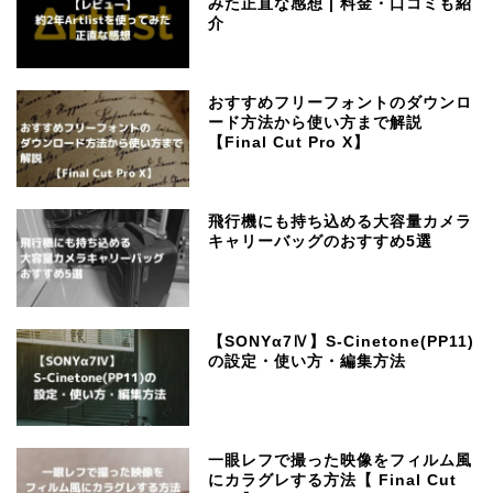
みた正直な感想 | 料金・口コミも紹
介
おすすめフリーフォントのダウンロ
ード方法から使い方まで解説
【Final Cut Pro X】
飛行機にも持ち込める大容量カメラ
キャリーバッグのおすすめ5選
【SONYα7Ⅳ】S-Cinetone(PP11)
の設定・使い方・編集方法
一眼レフで撮った映像をフィルム風
にカラグレする方法【 Final Cut