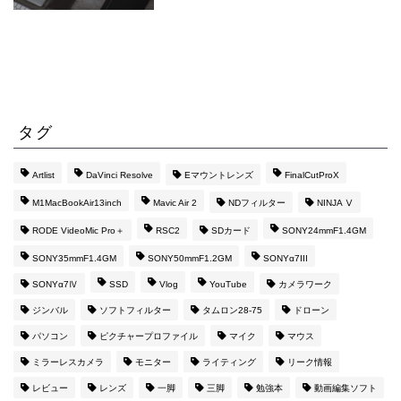
タグ
Artlist
DaVinci Resolve
Eマウントレンズ
FinalCutProX
M1MacBookAir13inch
Mavic Air 2
NDフィルター
NINJA Ⅴ
RODE VideoMic Pro＋
RSC2
SDカード
SONY24mmF1.4GM
SONY35mmF1.4GM
SONY50mmF1.2GM
SONYα7III
SONYα7Ⅳ
SSD
Vlog
YouTube
カメラワーク
ジンバル
ソフトフィルター
タムロン28-75
ドローン
パソコン
ピクチャープロファイル
マイク
マウス
ミラーレスカメラ
モニター
ライティング
リーク情報
レビュー
レンズ
一脚
三脚
勉強本
動画編集ソフト