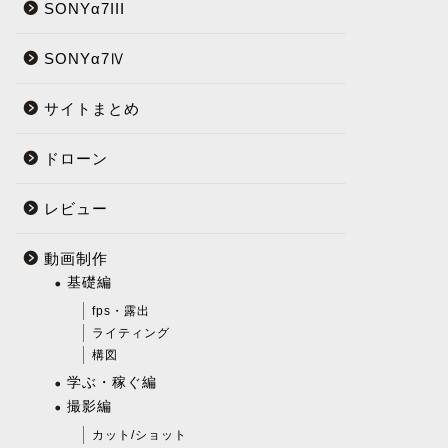
SONYα7III
SONYα7Ⅳ
サイトまとめ
ドローン
レビュー
動画制作
基礎編
fps・露出
ライティング
構図
学ぶ・稼ぐ編
撮影編
カット/ショット