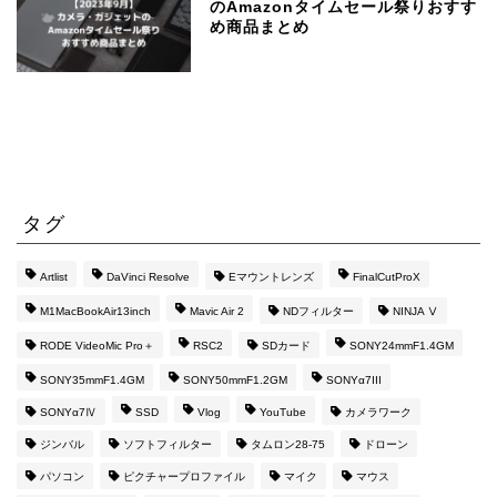
のAmazonタイムセール祭りおすす
め商品まとめ
タグ
Artlist
DaVinci Resolve
Eマウントレンズ
FinalCutProX
M1MacBookAir13inch
Mavic Air 2
NDフィルター
NINJA Ⅴ
RODE VideoMic Pro＋
RSC2
SDカード
SONY24mmF1.4GM
SONY35mmF1.4GM
SONY50mmF1.2GM
SONYα7III
SONYα7Ⅳ
SSD
Vlog
YouTube
カメラワーク
ジンバル
ソフトフィルター
タムロン28-75
ドローン
パソコン
ピクチャープロファイル
マイク
マウス