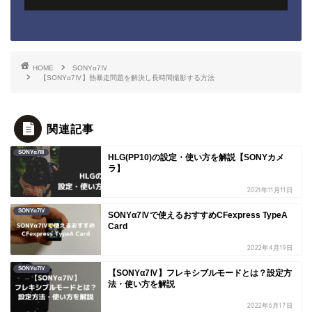
HOME
SONYα7Ⅳ
【SONYα7Ⅳ】熱暴走問題を解決し長時間撮影する方法
関連記事
SONYα7III
HLG(PP10)の設定・使い方を解説【SONYカメ
ラ】
2021年11月11日
SONYα7Ⅳ
SONYα7Ⅳで使えるおすすめCFexpress TypeA
Card
2022年4月19日
SONYα7Ⅳ
【SONYα7Ⅳ】フレキシブルモードとは？設定方
法・使い方を解説
2022年6月17日